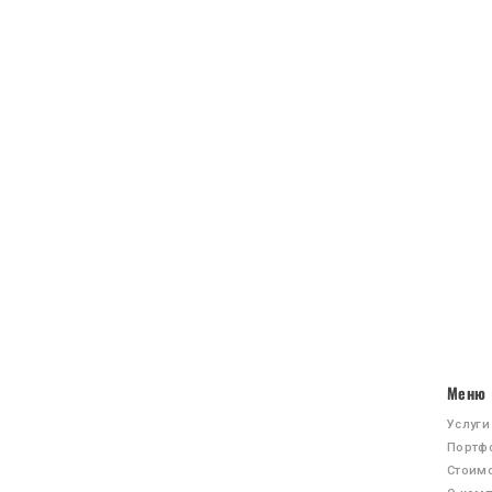
Меню
Услуги
Портф
Стоим