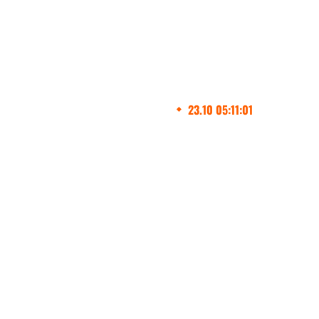
Производство и устано
видов скоростных вор
во Владимире с 2017 г
Главная
23.10 05:11:01