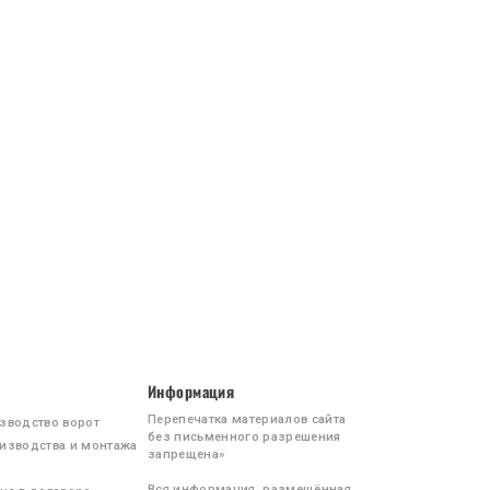
Информация
Перепечатка материалов сайта
зводство ворот
без письменного разрешения
изводства и монтажа
запрещена»
Вся информация, размещённая