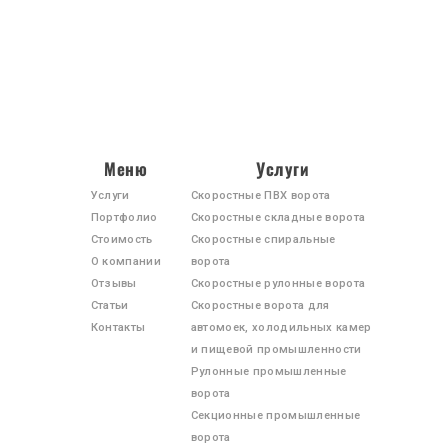
Меню
Услуги
Услуги
Скоростные ПВХ ворота
Портфолио
Скоростные складные ворота
Стоимость
Скоростные спиральные
О компании
ворота
ПРОДУКЦИЯ
Отзывы
Скоростные рулонные ворота
УСЛУГИ
Статьи
Скоростные ворота для
Контакты
автомоек, холодильных камер
ПОРТФОЛИО
и пищевой промышленности
СТОИМОСТЬ
Рулонные промышленные
ворота
О КОМПАНИИ
Секционные промышленные
ОТЗЫВЫ
ворота