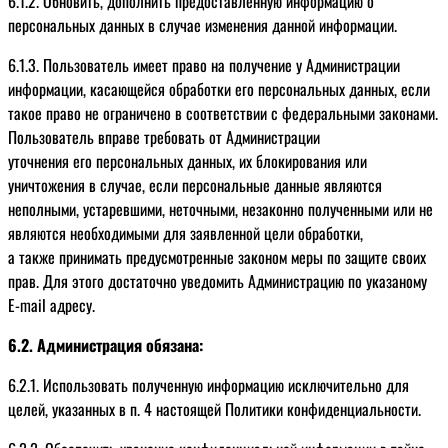
6.1.2. Обновить, дополнить предоставленную информацию о
холодильных камер и
персональных данных в случае изменения данной информации.
Отзывы
пищевой промышленности
Статьи
6.1.3. Пользователь имеет право на получение у Администрации
Секционные промышленные ворота
информации, касающейся обработки его персональных данных, если
Рулонные промышленные ворота
Контакты
такое право не ограничено в соответствии с федеральными законами.
Внешние откатные ворота
Пользователь вправе требовать от Администрации
Внутренние откатные ворота
уточнения его персональных данных, их блокирования или
Скоростные ворота для склада
уничтожения в случае, если персональные данные являются
Скоростные ворота для фабрик
неполными, устаревшими, неточными, незаконно полученными или не
Скоростные ворота для паркинга
являются необходимыми для заявленной цели обработки,
Скоростные ворота для предприятий
а также принимать предусмотренные законом меры по защите своих
Скоростные ворота для промышленных зданий
прав. Для этого достаточно уведомить Администрацию по указаному
Скоростные ворота для юридических лиц
E-mail адресу.
Промышленные ворота
6.2. Администрация обязана:
6.2.1. Использовать полученную информацию исключительно для
целей, указанных в п. 4 настоящей Политики конфиденциальности.