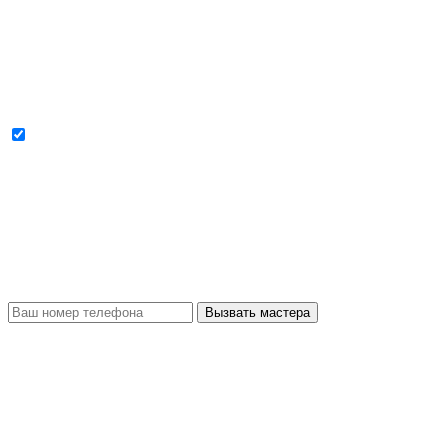
Cогласен с условиями
политики конфиденциальности данных
Вызвать мастера
Перезвоним как можно скорее
для уточнения деталей заказа
Вызвать мастера