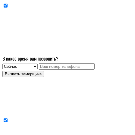
Cогласен с условиями
политики конфиденциальности данных
Вызвать замерщика бесплатно
Оставьте телефон и
мы перезвоним
В какое время вам позвонить?
Вызвать замерщика
Cогласен с условиями
политики конфиденциальности данных