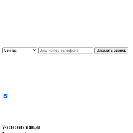
Cогласен с условиями
политики конфиденциальности данных
Только телефон
и мы в деле
Оставьте заявку и мы свяжемся с вами
в течение 5 минут
Заказать звонок
Cогласен с условиями
политики конфиденциальности данных
Участвовать в акции