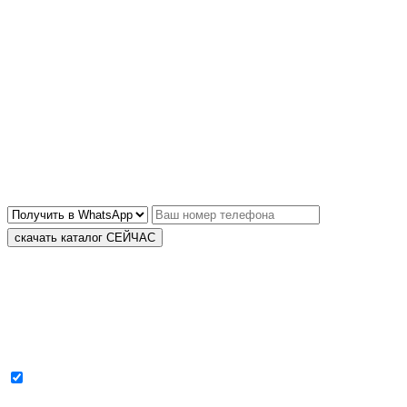
Подождите! Не уходите с пустыми руками
Скачайте каталог скоростных ворот с примерами и ценами
В каталоге Вы найдете:
✓ Различные варианты дизайна и цвета
✓ Технические характеристики и возможности каждой модели ворот
✓ Ценовой диапазон для каждой модели ворот со скидками
✓ Информацию о гарантии, сервисе
Куда вам отправить?
скачать каталог СЕЙЧАС