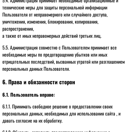
5.4. Администрация принимает необходимые организационные и
технические меры для защиты персональной информации
Пользователя от неправомерного или случайного доступа,
уничтожения, изменения, блокирования, копирования,
распространения,
а также от иных неправомерных действий третьих лиц.
5.5. Администрация совместно с Пользователем принимает все
необходимые меры по предотвращению убытков или иных
отрицательных последствий, вызванных утратой или разглашением
персональных данных Пользователя.
6. Права и обязанности сторон
Продукция
6.1. Пользователь вправе:
Скоростные ПВХ ворота
Услуги
6.1.1. Принимать свободное решение о предоставлении своих
Скоростные складные ворота
Установка скоростных ворот
Портфолио
персональных данных, необходимых для использования сайта , и
Скоростные спиральные ворота
давать согласие на их обработку.
Стоимость
Скоростные рулонные ворота
Скоростные ворота для автомоек,
О компании