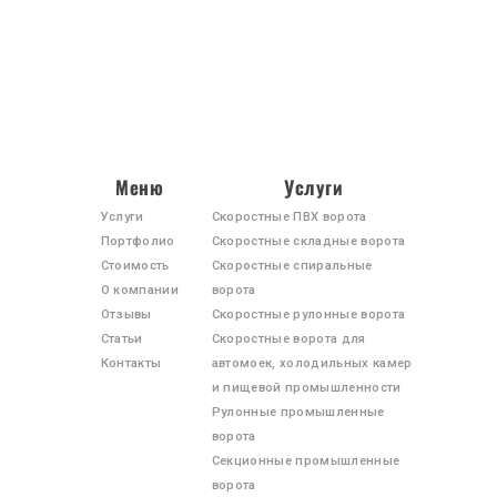
Меню
Услуги
Услуги
Скоростные ПВХ ворота
Портфолио
Скоростные складные ворота
Стоимость
Скоростные спиральные
О компании
ворота
ПРОДУКЦИЯ
Отзывы
Скоростные рулонные ворота
УСЛУГИ
Статьи
Скоростные ворота для
Контакты
автомоек, холодильных камер
ПОРТФОЛИО
и пищевой промышленности
СТОИМОСТЬ
Рулонные промышленные
ворота
О КОМПАНИИ
Секционные промышленные
ОТЗЫВЫ
ворота