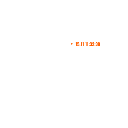
Производство и устано
видов скоростных вор
во Владимире с 2017 г
Главная
15.11 11:32:38