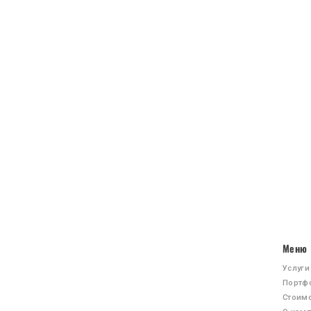
Меню
Услуги
Портф
Стоим