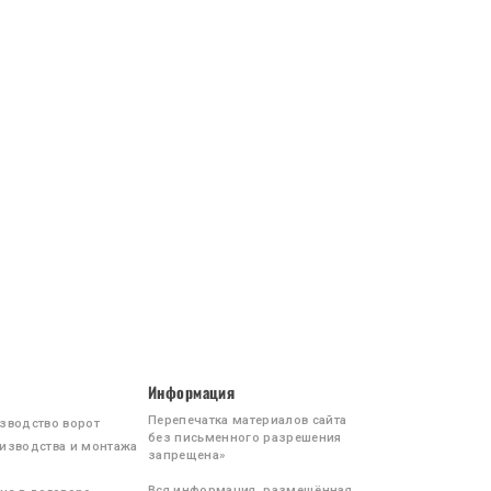
Информация
Перепечатка материалов сайта
зводство ворот
без письменного разрешения
изводства и монтажа
запрещена»
Вся информация, размещённая